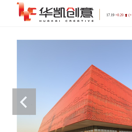
17.19
+0.20
(+