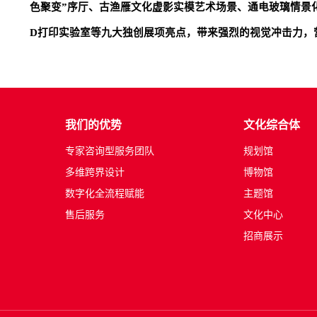
色聚变”序厅、古渔雁文化虚影实模艺术场景、
通电玻璃情景
D打印实验室等九大独创展项亮点，带来强烈的视觉冲击力，
我们的优势
文化综合体
专家咨询型服务团队
规划馆
多维跨界设计
博物馆
数字化全流程赋能
主题馆
售后服务
文化中心
招商展示