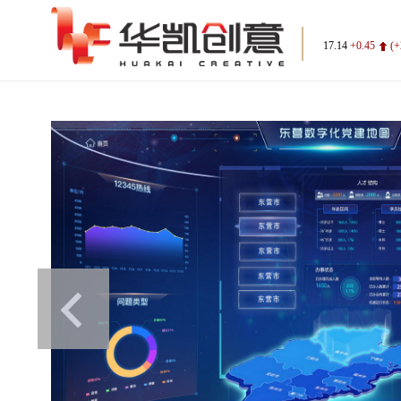
17.14
+0.45
(+