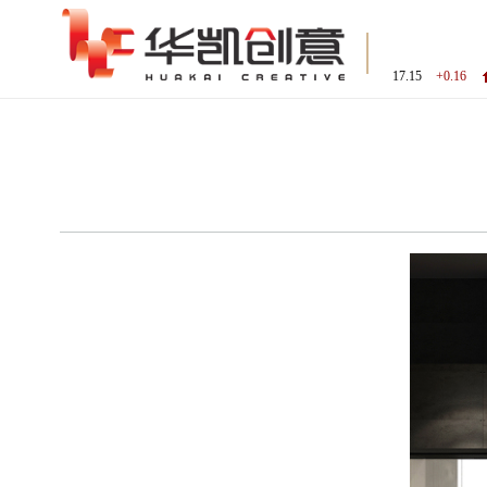
17.15
+0.16